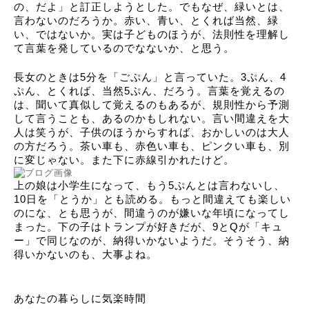
の、だよ」と訂正しようとした。でもなぜ、緑いとは、
言わないのだろうか。赤い、青い、とくれば当然、緑
い、ではないか。実は子どものほうが、法則性を理解し
て言葉を発しているのでなないか、と思う。
長女のときは5分を「ごぷん」と言っていた。3ぷん、4
ぷん、とくれば、当然5ぷん、だろう。言葉を覚えるの
は、聞いて真似して覚えるのもあるが、規則性から予測
して言うことも、あるのかもしれない。言い間違えを大
人は笑うが、子供のほうからすれば、おかしいのは大人
の方だろう。茶い車も、赤色い車も、ピンクい車も、別
に変じゃない。また下に赤線引かれたけど。
上の娘は小学生になって、もう5ぷんとは言わないし、
10日を「とうか」とも読める。もっと間違えても楽しい
のにな、とも思うが、間違うのが嫌いな年頃になってし
まった。下の子はトランプが好きだが、9とQが「キュ
ー」で同じなのが、納得いかないようだ。そうそう、納
得いかないのも、大事よね。
あなたの暮らしに気楽時間